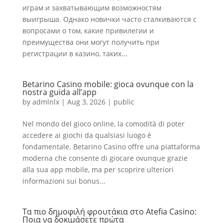
играм и захватывающим возможностям
выигрыша. Однако новички часто сталкиваются с
вопросами о том, какие привилегии и
преимущества они могут получить при
регистрации в казино, таких...
Betarino Casino mobile: gioca ovunque con la
nostra guida all’app
by
admlnlx
|
Aug 3, 2026
|
public
Nel mondo del gioco online, la comodità di poter
accedere ai giochi da qualsiasi luogo è
fondamentale. Betarino Casino offre una piattaforma
moderna che consente di giocare ovunque grazie
alla sua app mobile, ma per scoprire ulteriori
informazioni sui bonus...
Τα πιο δημοφιλή φρουτάκια στο Atefia Casino:
Ποια να δοκιμάσετε πρώτα