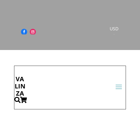
USD
This is Scrolling Text
$
Cont
act
Us
VA
LIN
ZA

