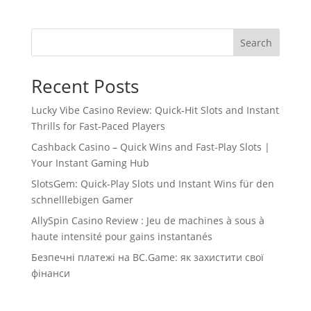
Search
Recent Posts
Lucky Vibe Casino Review: Quick‑Hit Slots and Instant
Thrills for Fast‑Paced Players
Cashback Casino – Quick Wins and Fast‑Play Slots |
Your Instant Gaming Hub
SlotsGem: Quick‑Play Slots und Instant Wins für den
schnelllebigen Gamer
AllySpin Casino Review : Jeu de machines à sous à
haute intensité pour gains instantanés
Безпечні платежі на BC.Game: як захистити свої
фінанси