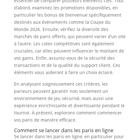
essentiel de comparer plusieurs éléments clés. Tout
d’abord, examinez les promotions disponibles, en
particulier les bonus de bienvenue spécifiquement
destinés aux événements comme la Coupe du
Monde 2026. Ensuite, vérifiez la diversité des
marchés de paris offerts, qui peuvent varier d’un site
à l’autre. Les cotes compétitives sont également
cruciales, car elles peuvent influencer le montant de
vos gains. Enfin, assurez-vous de la sécurité des
transactions et de la qualité du support client. Ces
éléments vous aideront à faire un choix éclairé.
En analysant soigneusement ces critères, les
parieurs peuvent garantir non seulement un
environnement de jeu sécurisé, mais aussi une
expérience enrichissante et divertissante pendant le
tournoi. À présent, explorons comment commencer
vos paris de manière efficace.
Comment se lancer dans les paris en ligne
Se lancer dans les paris en ligne, en particulier pour