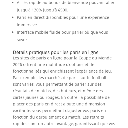
Accès rapide au bonus de bienvenue pouvant aller
jusqu’à 130% jusqu’à €500.
Paris en direct disponibles pour une expérience
immersive.
Interface mobile fluide pour parier où que vous
soyez.
Détails pratiques pour les paris en ligne
Les sites de paris en ligne pour la Coupe du Monde
2026 offrent une multitude d’options et de
fonctionnalités qui enrichissent l’expérience de jeu.
Par exemple, les marchés de paris sur le football
sont variés, vous permettant de parier sur des
résultats de matchs, des buteurs, et même des
cartes jaunes ou rouges. En outre, la possibilité de
placer des paris en direct ajoute une dimension
excitante, vous permettant d’ajuster vos paris en
fonction du déroulement du match. Les retraits
rapides sont un autre avantage, garantissant que vos