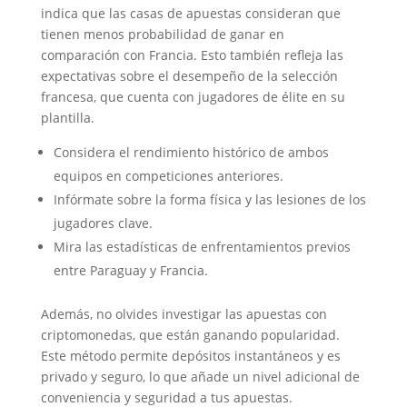
indica que las casas de apuestas consideran que
tienen menos probabilidad de ganar en
comparación con Francia. Esto también refleja las
expectativas sobre el desempeño de la selección
francesa, que cuenta con jugadores de élite en su
plantilla.
Considera el rendimiento histórico de ambos
equipos en competiciones anteriores.
Infórmate sobre la forma física y las lesiones de los
jugadores clave.
Mira las estadísticas de enfrentamientos previos
entre Paraguay y Francia.
Además, no olvides investigar las apuestas con
criptomonedas, que están ganando popularidad.
Este método permite depósitos instantáneos y es
privado y seguro, lo que añade un nivel adicional de
conveniencia y seguridad a tus apuestas.