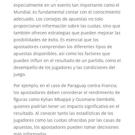
especialmente en un evento tan importante como el
Mundial, es fundamental contar con el conocimiento
adecuado. Los consejos de apuestas no solo
proporcionan información sobre las cuotas, sino que
también ofrecen estrategias que pueden mejorar las
posibilidades de éxito. Es esencial que los
apostadores comprendan los diferentes tipos de
apuestas disponibles, así como los factores que
pueden influir en el resultado de un partido, como el
desempeño de los jugadores y las condiciones del
juego.
Por ejemplo, en el caso de Paraguay contra Francia,
los apostadores deben considerar el rendimiento de
figuras como Kylian Mbappé y Ousmane Dembélé,
quienes podrían tener un impacto significativo en el
resultado. Al conocer tanto las estadísticas de los
jugadores como las cuotas ofrecidas por las casas de
apuestas, los apostadores pueden tomar decisiones
más informadas.