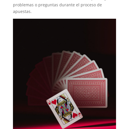
problemas o preguntas durante el proceso de
apuestas.