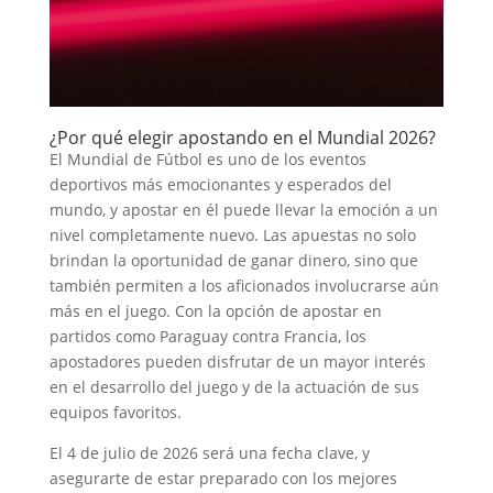
¿Por qué elegir apostando en el Mundial 2026?
El Mundial de Fútbol es uno de los eventos
deportivos más emocionantes y esperados del
mundo, y apostar en él puede llevar la emoción a un
nivel completamente nuevo. Las apuestas no solo
brindan la oportunidad de ganar dinero, sino que
también permiten a los aficionados involucrarse aún
más en el juego. Con la opción de apostar en
partidos como Paraguay contra Francia, los
apostadores pueden disfrutar de un mayor interés
en el desarrollo del juego y de la actuación de sus
equipos favoritos.
El 4 de julio de 2026 será una fecha clave, y
asegurarte de estar preparado con los mejores