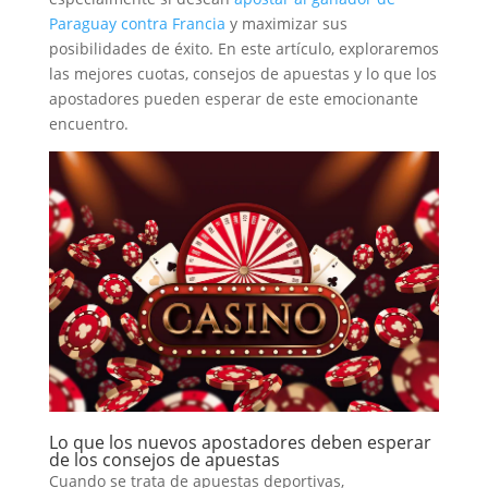
Paraguay contra Francia
y maximizar sus
posibilidades de éxito. En este artículo, exploraremos
las mejores cuotas, consejos de apuestas y lo que los
apostadores pueden esperar de este emocionante
encuentro.
Lo que los nuevos apostadores deben esperar
de los consejos de apuestas
Cuando se trata de apuestas deportivas,