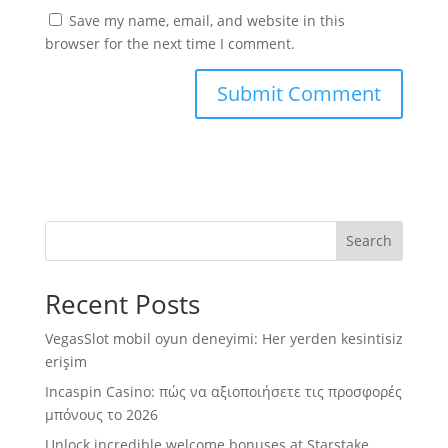
Save my name, email, and website in this
browser for the next time I comment.
Search
Recent Posts
VegasSlot mobil oyun deneyimi: Her yerden kesintisiz
erişim
Incaspin Casino: πώς να αξιοποιήσετε τις προσφορές
μπόνους το 2026
Unlock incredible welcome bonuses at Starstake