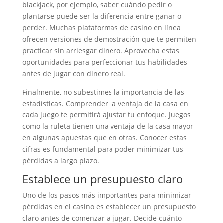
blackjack, por ejemplo, saber cuándo pedir o
plantarse puede ser la diferencia entre ganar o
perder. Muchas plataformas de casino en línea
ofrecen versiones de demostración que te permiten
practicar sin arriesgar dinero. Aprovecha estas
oportunidades para perfeccionar tus habilidades
antes de jugar con dinero real.
Finalmente, no subestimes la importancia de las
estadísticas. Comprender la ventaja de la casa en
cada juego te permitirá ajustar tu enfoque. Juegos
como la ruleta tienen una ventaja de la casa mayor
en algunas apuestas que en otras. Conocer estas
cifras es fundamental para poder minimizar tus
pérdidas a largo plazo.
Establece un presupuesto claro
Uno de los pasos más importantes para minimizar
pérdidas en el casino es establecer un presupuesto
claro antes de comenzar a jugar. Decide cuánto