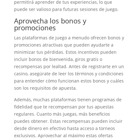
permitirá aprender de tus experiencias, lo que
puede ser valioso para futuras sesiones de juego.
Aprovecha los bonos y
promociones
Las plataformas de juego a menudo ofrecen bonos y
promociones atractivas que pueden ayudarte a
minimizar tus pérdidas. Estos incentivos pueden
incluir bonos de bienvenida, giros gratis o
recompensas por lealtad. Antes de registrarte en un
casino, asegúrate de leer los términos y condiciones
para entender cómo funcionan estos bonos y cuáles
son los requisitos de apuesta.
Además, muchas plataformas tienen programas de
fidelidad que te recompensan por tus apuestas
regulares. Cuanto más juegas, más beneficios
puedes obtener. Estas recompensas pueden incluir
desde dinero en efectivo hasta acceso a torneos
exclusivos. Aprovechar al máximo estas ofertas