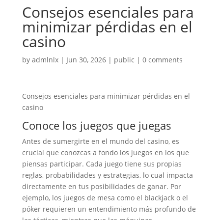
Consejos esenciales para
minimizar pérdidas en el
casino
by
admlnlx
|
Jun 30, 2026
|
public
|
0 comments
Consejos esenciales para minimizar pérdidas en el
casino
Conoce los juegos que juegas
Antes de sumergirte en el mundo del casino, es
crucial que conozcas a fondo los juegos en los que
piensas participar. Cada juego tiene sus propias
reglas, probabilidades y estrategias, lo cual impacta
directamente en tus posibilidades de ganar. Por
ejemplo, los juegos de mesa como el blackjack o el
póker requieren un entendimiento más profundo de