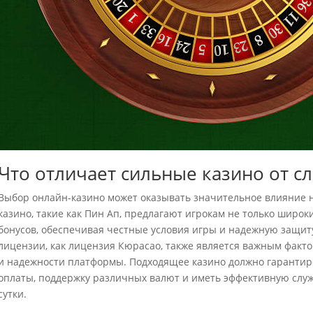
Что отличает сильные казино от с
Выбор онлайн-казино может оказывать значительное влияние 
казино, такие как Пин Ап, предлагают игрокам не только широк
бонусов, обеспечивая честные условия игры и надежную защи
лицензии, как лицензия Кюрасао, также является важным факт
и надежности платформы. Подходящее казино должно гаранти
оплаты, поддержку различных валют и иметь эффективную служ
сутки.