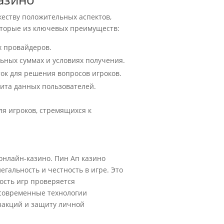
жеству положительных аспектов,
оторые из ключевых преимуществ:
х провайдеров.
ьных суммах и условиях получения.
ок для решения вопросов игроков.
ита данных пользователей.
я игроков, стремящихся к
онлайн-казино. Пин Ап казино
гальность и честность в игре. Это
ость игр проверяется
 современные технологии
закций и защиту личной