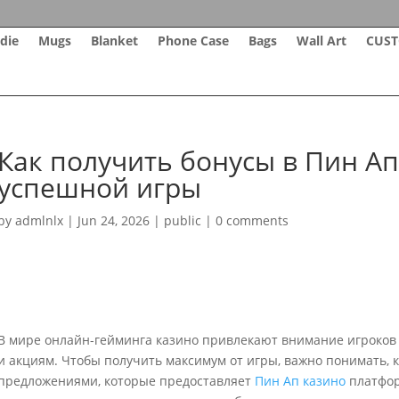
This is Sc
die
Mugs
Blanket
Phone Case
Bags
Wall Art
CUST
Как получить бонусы в Пин Ап
успешной игры
by
admlnlx
|
Jun 24, 2026
|
public
|
0 comments
В мире онлайн-гейминга казино привлекают внимание игроков
и акциям. Чтобы получить максимум от игры, важно понимать, 
предложениями, которые предоставляет
Пин Ап казино
платфор