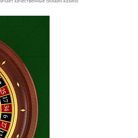
отличает качественные онлайн-казино