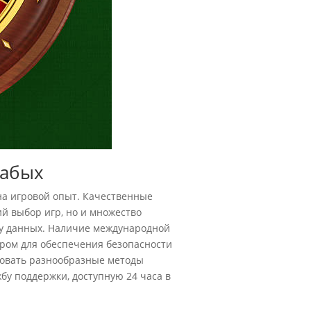
лабых
на игровой опыт. Качественные
ий выбор игр, но и множество
ту данных. Наличие международной
ором для обеспечения безопасности
ровать разнообразные методы
бу поддержки, доступную 24 часа в