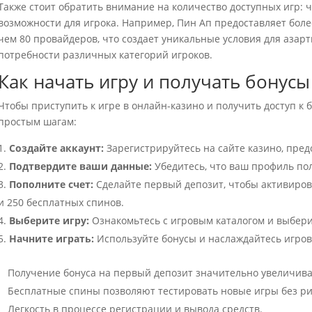
Также стоит обратить внимание на количество доступных игр: 
возможности для игрока. Например, Пин Ап предоставляет боле
чем 80 провайдеров, что создает уникальные условия для азарт
потребности различных категорий игроков.
Как начать игру и получать бонусы
Чтобы приступить к игре в онлайн-казино и получить доступ к
простым шагам:
Создайте аккаунт:
Зарегистрируйтесь на сайте казино, пре
Подтвердите ваши данные:
Убедитесь, что ваш профиль по
Пополните счет:
Сделайте первый депозит, чтобы активиров
и 250 бесплатных спинов.
Выберите игру:
Ознакомьтесь с игровым каталогом и выбери
Начните играть:
Используйте бонусы и наслаждайтесь игро
Получение бонуса на первый депозит значительно увеличива
Бесплатные спины позволяют тестировать новые игры без ри
Легкость в процессе регистрации и вывода средств.