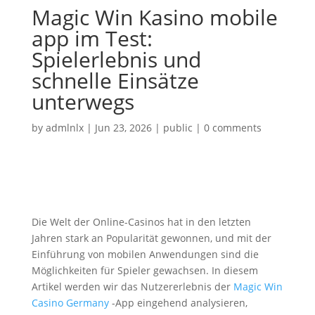
Magic Win Kasino mobile
app im Test:
Spielerlebnis und
schnelle Einsätze
unterwegs
by
admlnlx
|
Jun 23, 2026
|
public
|
0 comments
Die Welt der Online-Casinos hat in den letzten
Jahren stark an Popularität gewonnen, und mit der
Einführung von mobilen Anwendungen sind die
Möglichkeiten für Spieler gewachsen. In diesem
Artikel werden wir das Nutzererlebnis der
Magic Win
Casino Germany
-App eingehend analysieren,