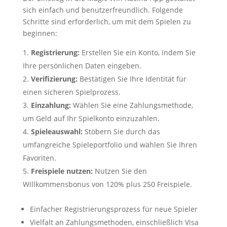
sich einfach und benutzerfreundlich. Folgende
Schritte sind erforderlich, um mit dem Spielen zu
beginnen:
Registrierung:
Erstellen Sie ein Konto, indem Sie
Ihre persönlichen Daten eingeben.
Verifizierung:
Bestätigen Sie Ihre Identität für
einen sicheren Spielprozess.
Einzahlung:
Wählen Sie eine Zahlungsmethode,
um Geld auf Ihr Spielkonto einzuzahlen.
Spieleauswahl:
Stöbern Sie durch das
umfangreiche Spieleportfolio und wählen Sie Ihren
Favoriten.
Freispiele nutzen:
Nutzen Sie den
Willkommensbonus von 120% plus 250 Freispiele.
Einfacher Registrierungsprozess für neue Spieler
Vielfalt an Zahlungsmethoden, einschließlich Visa