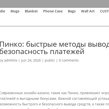
Thi
die
Mugs
Blanket
Phone Case
Bags
Wall Art
CUST
Пинко: быстрые методы вывод
безопасность платежей
by
admlnlx
|
Jun 24, 2026
|
public
|
0 comments
Современные онлайн-казино, такие как Пинко, привлекают игро
платежей и выгодными бонусами. Важной составляющей успешн
возможность быстрого и безопасного вывода средств, а также 