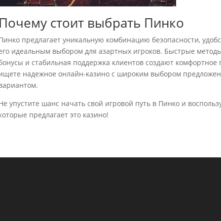
Почему стоит выбрать Пинко
Пинко предлагает уникальную комбинацию безопасности, удобст
его идеальным выбором для азартных игроков. Быстрые методы
бонусы и стабильная поддержка клиентов создают комфортное 
ищете надежное онлайн-казино с широким выбором предложени
вариантом.
Не упустите шанс начать свой игровой путь в Пинко и восполь
которые предлагает это казино!