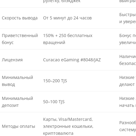
рулетку, блэкджек
выигрыш
Быстры
Скорость вывода
От 5 минут до 24 часов
и увере
Приветственный
150% + 250 бесплатных
Бонус 
бонус
вращений
увеличи
Наличи
Лицензия
Curacao eGaming #8048/JAZ
безопас
Минимальный
Низкие 
150–200 TJS
вывод
делают 
Минимальный
Низкие
50–100 TJS
депозит
начать 
Карты, Visa/Mastercard,
Разнооб
Методы оплаты
электронные кошельки,
систему
криптовалюта