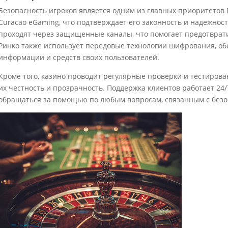
Безопасность игроков является одним из главных приоритетов
Curacao eGaming, что подтверждает его законность и надежнос
проходят через защищенные каналы, что помогает предотврат
Pинко также использует передовые технологии шифрования, о
информации и средств своих пользователей.
Кроме того, казино проводит регулярные проверки и тестирова
их честность и прозрачность. Поддержка клиентов работает 24/
обращаться за помощью по любым вопросам, связанным с безо