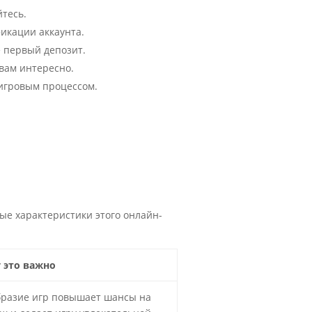
тесь.
икации аккаунта.
 первый депозит.
 вам интересно.
игровым процессом.
ые характеристики этого онлайн-
 это важно
бразие игр повышает шансы на