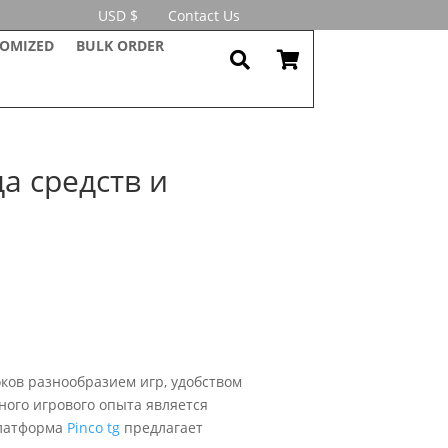
s is Scrolling Text
USD $
Contact Us
OMIZED
BULK ORDER


а средств и
ков разнообразием игр, удобством
ого игрового опыта является
платформа
Pinco tg
предлагает