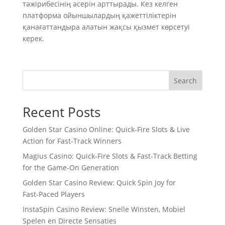
тәжірибесінің әсерін арттырады. Кез келген
платформа ойыншылардың қажеттіліктерін
қанағаттандыра алатын жақсы қызмет көрсетуі
керек.
Search
Recent Posts
Golden Star Casino Online: Quick‑Fire Slots & Live
Action for Fast‑Track Winners
Magius Casino: Quick‑Fire Slots & Fast‑Track Betting
for the Game‑On Generation
Golden Star Casino Review: Quick Spin Joy for
Fast‑Paced Players
InstaSpin Casino Review: Snelle Winsten, Mobiel
Spelen en Directe Sensaties