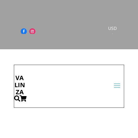
USD
This is Scrolling Text
$
Cont
act
Us
VA
LIN
ZA

