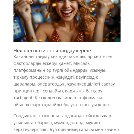
Неліктен казиноны таңдау керек?
Казиноны таңдау кезінде ойыншылар көптеген
факторларды ескеруі қажет. Мысалы,
платформаның әр түрлі ойындарды ұсынуы,
тіркелу процессінің жеңілдігі, қауіпсіздік
шаралары, оператордың жауапкершілікті сақтау
принциптері, сондай-ақ қаржыны басқару
тәсілдері. Кез келген казино платформасы
ойыншыларға қолайлы болуға тырысуы керек.
Сондықтан, казиноны таңдағанда, ойыншылар
ұсынылған барлық мүмкіндіктерді мұқият
зерттеулері тиіс. Бұл ойынның сапасы мен казино