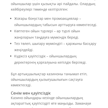
ойыншылар үшін қызықты әрі пайдалы. Олардың
кейбіреулері төменде келтірілген:
Жоғары бонустар мен промоакциялар –
ойыншылардың табысын арттыруға көмектеседі.
Көптеген ойын түрлері – әр түрлі ойын
жанрларын таңдауға мүмкіндік береді.
Тез төлеп, шығару мүмкіндігі – қаржыны басқару
жеңілдейді.
Күдіксіз қауіпсіздік – ойыншылардың
деректерінің қорғалуына кепілдік беріледі.
Бұл артықшылықтар казиноны танымал етіп,
ойыншылардың қызығушылығын сақтауға
көмектеседі.
Сенім мен қауіпсіздік
Казино ойындары кезінде ойыншылардың
ақпараттық қауіпсіздігі өте маңызды. Заманауи