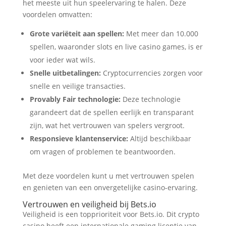
het meeste uit hun speelervaring te halen. Deze
voordelen omvatten:
Grote variëteit aan spellen:
Met meer dan 10.000
spellen, waaronder slots en live casino games, is er
voor ieder wat wils.
Snelle uitbetalingen:
Cryptocurrencies zorgen voor
snelle en veilige transacties.
Provably Fair technologie:
Deze technologie
garandeert dat de spellen eerlijk en transparant
zijn, wat het vertrouwen van spelers vergroot.
Responsieve klantenservice:
Altijd beschikbaar
om vragen of problemen te beantwoorden.
Met deze voordelen kunt u met vertrouwen spelen
en genieten van een onvergetelijke casino-ervaring.
Vertrouwen en veiligheid bij Bets.io
Veiligheid is een topprioriteit voor Bets.io. Dit crypto
casino heeft een internationale gaming licentie van