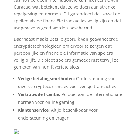
Curaçao, wat betekent dat ze voldoen aan strenge
regelgeving en normen. Dit garandeert dat zowel de
spellen als de financiële transacties veilig zijn en dat
uw gegevens goed worden beschermd.
Daarnaast maakt Bets.io gebruik van geavanceerde
encryptietechnologieën om ervoor te zorgen dat
persoonlijke en financiële informatie van spelers
veilig blijft. Dit biedt spelers gemoedsrust terwijl ze
genieten van hun favoriete slots.
Veilige betalingsmethoden:
Ondersteuning van
diverse cryptocurrencies voor veilige transacties.
Vertrouwde licentie:
Voldoet aan de internationale
normen voor online gaming.
Klantenservice:
Altijd beschikbaar voor
ondersteuning en vragen.