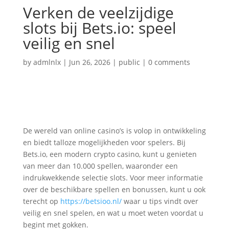
Verken de veelzijdige
slots bij Bets.io: speel
veilig en snel
by
admlnlx
|
Jun 26, 2026
|
public
|
0 comments
De wereld van online casino’s is volop in ontwikkeling
en biedt talloze mogelijkheden voor spelers. Bij
Bets.io, een modern crypto casino, kunt u genieten
van meer dan 10.000 spellen, waaronder een
indrukwekkende selectie slots. Voor meer informatie
over de beschikbare spellen en bonussen, kunt u ook
terecht op
https://betsioo.nl/
waar u tips vindt over
veilig en snel spelen, en wat u moet weten voordat u
begint met gokken.