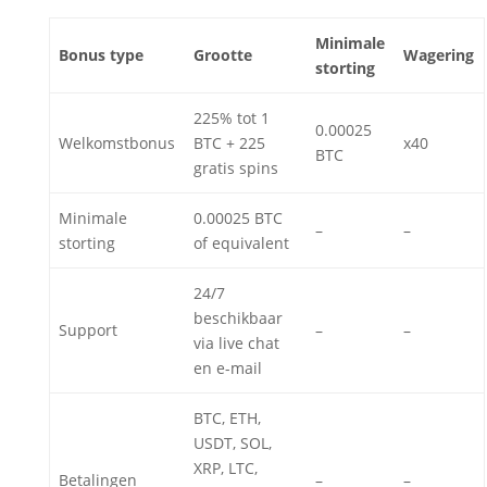
Minimale
Bonus type
Grootte
Wagering
storting
225% tot 1
0.00025
Welkomstbonus
BTC + 225
x40
BTC
gratis spins
Minimale
0.00025 BTC
–
–
storting
of equivalent
24/7
beschikbaar
Support
–
–
via live chat
en e-mail
BTC, ETH,
USDT, SOL,
XRP, LTC,
Betalingen
–
–